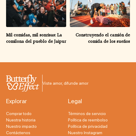
Mil comidas, mil sonrisas: La
Construyendo el camión de
comilona del pueblo de Jaipur
comida de los sueños
Viste amor, difunde amor
Explorar
Legal
Comprar todo
Términos de servicio
Nuestra historia
Política de reembolso
Nuestro impacto
Política de privacidad
Contáctenos
Nuestro Instagram