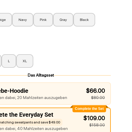
eige
Navy
Pink
Gray
Black
L
XL
Das Alltagsset
ebe-Hoodie
$66.00
fen dabei, 20 Mahlzeiten auszugeben
$80.00
Complete the Set
te the Everyday Set
$109.00
matching sweatpants and save $49.00
$158.00
fen dabei, 40 Mahlzeiten auszugeben