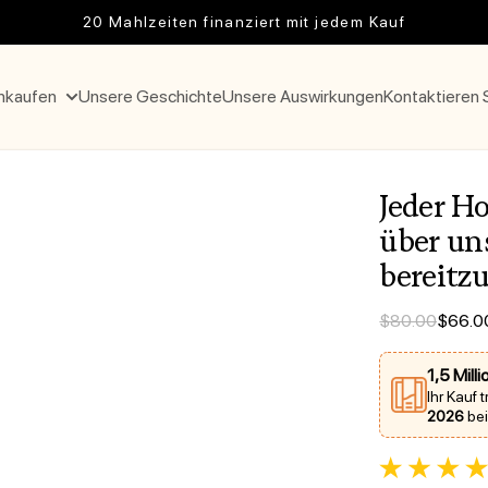
20 Mahlzeiten finanziert mit jedem Kauf
inkaufen
Unsere Geschichte
Unsere Auswirkungen
Kontaktieren 
Jeder Ho
über un
bereitzu
Verkaufspreis
Regulärer Prei
$80.00
$66.0
1,5 Mill
Ihr Kauf 
2026
bei
24 Gesamtbe