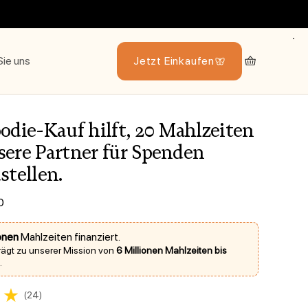
Sie uns
Jetzt Einkaufen
Warenkorb
odie-Kauf hilft, 20 Mahlzeiten
sere Partner für Spenden
stellen.
s
0
ionen
Mahlzeiten finanziert.
trägt zu unserer Mission von
6 Millionen Mahlzeiten bis
.
(24)
wertungen