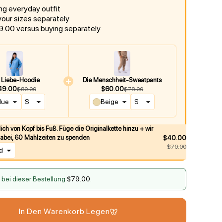
ng everyday outfit
our sizes separately
.00 versus buying separately
 Liebe-Hoodie
Die Menschheit-Sweatpants
49.00
$60.00
$80.00
$78.00
lue
Beige
ich von Kopf bis Fuß. Füge die Originalkette hinzu + wir
dabei, 60 Mahlzeiten zu spenden
$40.00
$70.00
d
 bei dieser Bestellung
$79.00
.
In Den Warenkorb Legen