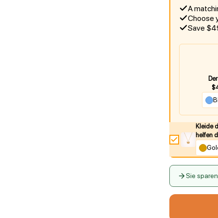
A matchi
Choose y
Save $49
Der
$
B
Kleide d
helfen 
Gol
Sie sparen