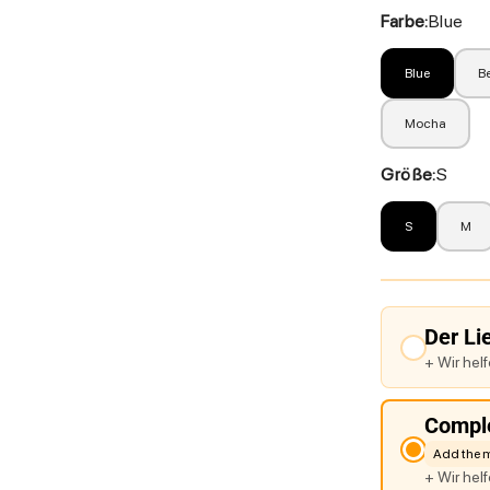
Farbe:
Blue
Blue
B
Mocha
Größe:
S
S
M
Der Li
+ Wir hel
Comple
Add the 
+ Wir hel